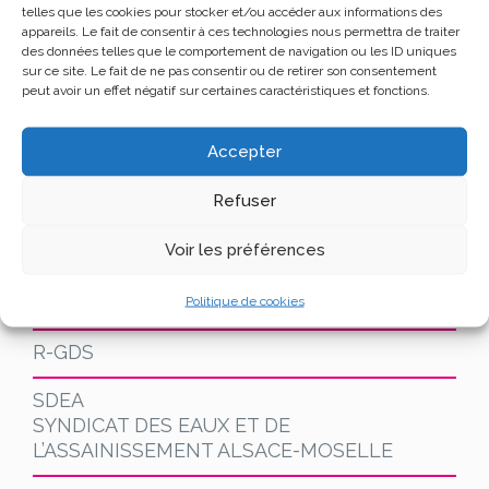
ÉS
telles que les cookies pour stocker et/ou accéder aux informations des
appareils. Le fait de consentir à ces technologies nous permettra de traiter
des données telles que le comportement de navigation ou les ID uniques
GHM ECLATEC
sur ce site. Le fait de ne pas consentir ou de retirer son consentement
Éclairage public et mobilier rubain
peut avoir un effet négatif sur certaines caractéristiques et fonctions.
GRDF
Accepter
GUNTAMATIC FRANCE
Refuser
MELIA
Voir les préférences
JA ENERGIES
Politique de cookies
LITHIUM DE France
R-GDS
SDEA
SYNDICAT DES EAUX ET DE
L’ASSAINISSEMENT ALSACE-MOSELLE